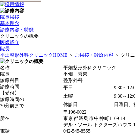
院長挨拶
基本理念
診療内容・特徴
クリニックの概要
医師紹介
院長
平畑整形外科クリニックHOME
＞
ご挨拶・診療内容
＞ クリ
名称
平畑整形外科クリニック
院長
平畑 秀東
診療科目
整形外科
診療時間
平日
9:30～12:
【受付】
土曜
9:30～
診療時間の
休診日
日曜日、
30分前まで
〒196-0022
所在
東京都昭島市中神町
1169-14
デル・ソール ドクターズハウス 
電話
042-545-8555